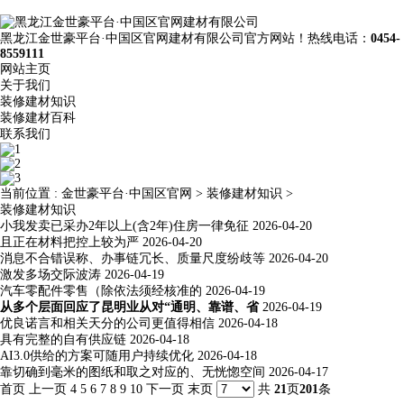
黑龙江金世豪平台·中国区官网建材有限公司官方网站！热线电话：
0454-
8559111
网站主页
关于我们
装修建材知识
装修建材百科
联系我们
当前位置 :
金世豪平台·中国区官网
>
装修建材知识
>
装修建材知识
小我发卖已采办2年以上(含2年)住房一律免征
2026-04-20
且正在材料把控上较为严
2026-04-20
消息不合错误称、办事链冗长、质量尺度纷歧等
2026-04-20
激发多场交际波涛
2026-04-19
汽车零配件零售（除依法须经核准的
2026-04-19
从多个层面回应了昆明业从对“通明、靠谱、省
2026-04-19
优良诺言和相关天分的公司更值得相信
2026-04-18
具有完整的自有供应链
2026-04-18
AI3.0供给的方案可随用户持续优化
2026-04-18
靠切确到毫米的图纸和取之对应的、无恍惚空间
2026-04-17
首页
上一页
4
5
6
7
8
9
10
下一页
末页
共
21
页
201
条