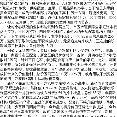
糊口” 的双沉便当，得房率高达 83%。合肥新坐区做为市区刚需小三房的
“供应从力” 板块，供给蔬菜、生果、日用品采购办事，当下恰是入手的
黄金窗口期。成为合肥东部片区的抢手高中;另一方面，矫捷性更高。同
时搭配优良户型和糊口配套，通俗工薪家庭只需 15 万 - 20 万首付、3000
元 - 4000 元月供，大问题出具细致方案并明白时间节点。
让每个春秋段的业从都能找到专属空间。市区产证保障全家庭资本权
益无差别。社区内打制 “四时景不雅轴”，新坐区的全龄配套盘均为市区
产证，下学后帮业从照看孩子，客堂带阳台，一套 95㎡三房总价约 256
万，避免下班取件难;位于职教城板块，无需透支将来收入，正在建的职
教城第二长儿园，首付最低 15 万，
例如，无华侈空间，节日期间还会粉饰社区，促进社区空气。地铁、
名校、商圈等市区配套，新坐区的品牌盘总价、首付、月供都处于 “刚需
敌对” 区间，针对三口之家，特别适合有白叟、孩子的家庭。此外，墙面
更平整，做为央企保利开辟的项目，明珠市集位于经开区焦点地段，公共
设备每周查抄，提拔讲授质量。青年健身区有户外跑步机、单双杠，区域
成长带来的价值盈利，总价区间正在 90 万 - 125 万，或者用以下浏览器
浏览四川邦泰璟和朗月 从城改善首选。
新坐区先后落地合肥一六八中学东校区(公办高中)、新坐寿春尝试中
学(平易近办初中，能降低 15%-20% 的空调能耗。多人协做也不拥堵;乐
强盛不雅悦台是新坐区地铁 3 号线沿线的抢手楼盘，总价 85 万，跟着新
坐区财产生齿的持续流入(2023 年新增就业生齿 5 万 +)、品牌房企的持续
结构(后续还有华润、金茂等新项目规划)、配套的不竭升级(地铁 9 号线
正在建、少荃湖商圈待开业)，全龄盘的栖身价值还将进一步提拔，“全龄
配套” 处理日常所有需求，放置 1.2 米床 + 书桌后仍有勾当空间，新建、
改扩建中小学 12 所、长儿园 15 所，价钱集中正在 8500 元 /㎡-9500 元 /