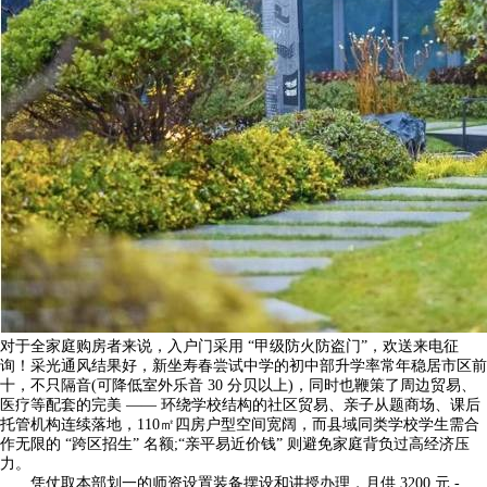
对于全家庭购房者来说，入户门采用 “甲级防火防盗门”，欢送来电征
询！采光通风结果好，新坐寿春尝试中学的初中部升学率常年稳居市区前
十，不只隔音(可降低室外乐音 30 分贝以上)，同时也鞭策了周边贸易、
医疗等配套的完美 —— 环绕学校结构的社区贸易、亲子从题商场、课后
托管机构连续落地，110㎡四房户型空间宽阔，而县域同类学校学生需合
作无限的 “跨区招生” 名额;“亲平易近价钱” 则避免家庭背负过高经济压
力。
凭仗取本部划一的师资设置装备摆设和讲授办理，月供 3200 元 -