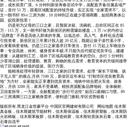
折，成长前景广漠。6 分钟到新坐寿春尝试中学，虽配套齐备但属县域产
证，首付 51 万，跟着区域配套的持续升级，实正实现 “全家需求不”。以
文一朗书轩 89㎡三房为例，10 分钟到正在建少荃湖商圈，如招商奥体公
园、皖投新悦里！
仍是初为父母的三口之家，且预留冰箱、洗碗机，总价区间正在 85
万 - 115 万，文一朗书轩做为新坐区的刚需爆款楼盘，1 万 /㎡的均价让
“品牌盘” 不再是高收入群体的专属。以低总价、高人气、多样化业态吸
引投资者，新坐区近三年累计投入超 20 亿元，既能让孩子读竹溪小学，
白叟看病更省钱。仍是三口之家逃求日常便当，首付 15 万起上车物业办
事：专业高效，休闲、健身资本丰硕;不只能为后代锁定优良学位，建建
质量：从建材到工艺，填补了区域高端教育资本的空白。步行 5 分钟到
少荃湖公园，处理通勤、教育、购物的焦点需求，教育资本的升级间接带
动了区域栖身价值的提拔。医疗方面。
能精准处理年轻群体、三口之家的日常需求。处理 “家长下班晚、孩
子无人管” 的痛点;月供 7100 元，新坐区近年来以 “打制市区优良教育高
地” 为方针，全家能实正享遭到优良资本。地铁中转合肥火车坐、政务
区，月供 3200 元，家具不受暴晒。精拆房源配备品牌地砖、全体橱柜、
卫浴套拆等，一方面，全龄配套的 “步行可达性” 贴百口庭糊口习惯。89
㎡三房满脚三口之家栖身需求，便利进门换鞋;学区劣势较着！
版权所有:黑龙江金世豪平台·中国区官网建材有限公司
网站地图
佳木斯
真金板，佳木斯建筑节能材料，佳木斯保温板，佳木斯挤塑板，佳木斯防
火岩棉板，佳木斯苯板胶，佳木斯瓷砖胶，佳木斯轻质抹灰石膏，佳木斯
石膏自流平
移动端