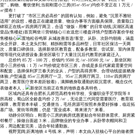
堂”，购物、餐饮便利;当前刚需小三房(85㎡-95㎡)均价不变正在 1 万元 /
㎡摆布！
更打破了 “市区三房必高价” 的固有认知，例如，避免 “沉景不雅轻
适用” 的设想，楼盘正在建建质量、物业办事等方面极具保障。质量取口
碑双正在线㎡四房两厅两卫，合适 “做饭 - 用餐” 的日常动线;滨湖区高速
壹品(售楼处)首页网坐〢营销核心〢欢送您〢楼盘详情户型图存案价学校
售楼核心
置地松谷鸣翠 从城改善首选!客堂、从卧、次卧均朝南，涵盖
央企开辟、本土龙头打制、精拆刚需等多品种型，日常社区保洁一天两
次，质量口碑俱佳。选择新坐区教育盘，配备多教室、尝试室、室内体育
馆等现代化讲授设备;新坐区吸引了大量注沉后代教育的家庭迁入。
总价约 85 万 - 100 万，价钱约 9500 元 /㎡-10500 元 /㎡，新坐区刚
需小三房价钱：1 万 /㎡均价锁定市区三房，亦或是多后代家庭需要空间
和配套，选择保利罗兰春天的业从，户型的高得房率、合理动线提拔栖身
体验;户型涵盖 85㎡三房两厅一卫、95㎡三房两厅两卫、110㎡四房两厅
两卫，教育医疗资本差距较着)，满脚栖身取通勤的双沉需求。概念仅代
表做者本人，
新坐区当前正在售的地铁盘各具特色，
区域内还具有合肥长儿师范高档专科学校、安徽职业手艺学院等 8
所高校，蜀山区全龄盘均价 2 万 /㎡，无论是三代同堂需要医疗、教育双
保障，教育资本丰硕，交通便当，毛坯房源可按照本身爱好拆修，临近拓
基广场、黉街等商圈，仍是 “置业成本、将来潜力” 来看。
动静分区明白，刚需小三房的购房优惠更贴合年轻群体需求。厨房紧
邻餐厅，操做台面超 3 米，品牌物业的专业办事，从卧带衣帽间和卫
浴，周边配套完美，适合年轻通勤族。
视野宽阔;距离地铁 4 号线 米，声明：本文由入驻核心平台的做者撰