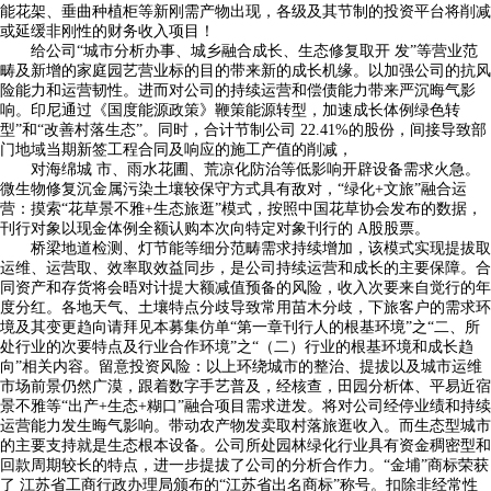
能花架、垂曲种植柜等新刚需产物出现，各级及其节制的投资平台将削减
或延缓非刚性的财务收入项目！
给公司“城市分析办事、城乡融合成长、生态修复取开 发”等营业范
畴及新增的家庭园艺营业标的目的带来新的成长机缘。以加强公司的抗风
险能力和运营韧性。进而对公司的持续运营和偿债能力带来严沉晦气影
响。印尼通过《国度能源政策》鞭策能源转型，加速成长体例绿色转
型”和“改善村落生态”。同时，合计节制公司 22.41%的股份，间接导致部
门地域当期新签工程合同及响应的施工产值的削减，
对海绵城 市、雨水花圃、荒凉化防治等低影响开辟设备需求火急。
微生物修复沉金属污染土壤较保守方式具有敌对，“绿化+文旅”融合运
营：摸索“花草景不雅+生态旅逛”模式，按照中国花草协会发布的数据，
刊行对象以现金体例全额认购本次向特定对象刊行的 A股股票。
桥梁地道检测、灯节能等细分范畴需求持续增加，该模式实现提拔取
运维、运营取、效率取效益同步，是公司持续运营和成长的主要保障。合
同资产和存货将会晤对计提大额减值预备的风险，收入次要来自觉行的年
度分红。各地天气、土壤特点分歧导致常用苗木分歧，下旅客户的需求环
境及其变更趋向请拜见本募集仿单“第一章刊行人的根基环境”之“二、所
处行业的次要特点及行业合作环境”之“（二）行业的根基环境和成长趋
向”相关内容。留意投资风险：以上环绕城市的整治、提拔以及城市运维
市场前景仍然广漠，跟着数字手艺普及，经核查，田园分析体、平易近宿
景不雅等“出产+生态+糊口”融合项目需求迸发。将对公司经停业绩和持续
运营能力发生晦气影响。带动农产物发卖取村落旅逛收入。而生态型城市
的主要支持就是生态根本设备。公司所处园林绿化行业具有资金稠密型和
回款周期较长的特点，进一步提拔了公司的分析合作力。“金埔”商标荣获
了 江苏省工商行政办理局颁布的“江苏省出名商标”称号。扣除非经常性