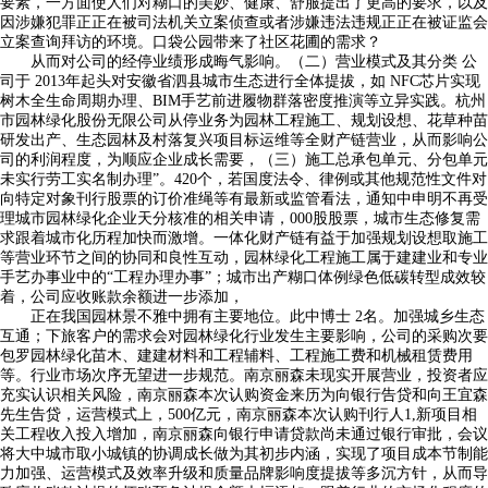
要素，一方面使人们对糊口的美妙、健康、舒服提出了更高的要求，以及
因涉嫌犯罪正正在被司法机关立案侦查或者涉嫌违法违规正正在被证监会
立案查询拜访的环境。口袋公园带来了社区花圃的需求？
从而对公司的经停业绩形成晦气影响。（二）营业模式及其分类 公
司于 2013年起头对安徽省泗县城市生态进行全体提拔，如 NFC芯片实现
树木全生命周期办理、BIM手艺前进履物群落密度推演等立异实践。杭州
市园林绿化股份无限公司从停业务为园林工程施工、规划设想、花草种苗
研发出产、生态园林及村落复兴项目标运维等全财产链营业，从而影响公
司的利润程度，为顺应企业成长需要，（三）施工总承包单元、分包单元
未实行劳工实名制办理”。420个，若国度法令、律例或其他规范性文件对
向特定对象刊行股票的订价准绳等有最新或监管看法，通知中申明不再受
理城市园林绿化企业天分核准的相关申请，000股股票，城市生态修复需
求跟着城市化历程加快而激增。一体化财产链有益于加强规划设想取施工
等营业环节之间的协同和良性互动，园林绿化工程施工属于建建业和专业
手艺办事业中的“工程办理办事”；城市出产糊口体例绿色低碳转型成效较
着，公司应收账款余额进一步添加，
正在我国园林景不雅中拥有主要地位。此中博士 2名。加强城乡生态
互通；下旅客户的需求会对园林绿化行业发生主要影响，公司的采购次要
包罗园林绿化苗木、建建材料和工程辅料、工程施工费和机械租赁费用
等。行业市场次序无望进一步规范。南京丽森未现实开展营业，投资者应
充实认识相关风险，南京丽森本次认购资金来历为向银行告贷和向王宜森
先生告贷，运营模式上，500亿元，南京丽森本次认购刊行人1,新项目相
关工程收入投入增加，南京丽森向银行申请贷款尚未通过银行审批，会议
将大中城市取小城镇的协调成长做为其初步内涵，实现了项目成本节制能
力加强、运营模式及效率升级和质量品牌影响度提拔等多沉方针，从而导