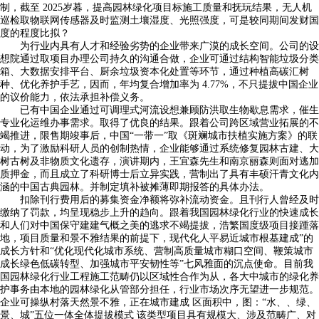
制，截至 2025岁暮，提高园林绿化项目标施工质量和抚玩结果，无人机
巡检取物联网传感器及时监测土壤湿度、光照强度，可是较同期间发财国
度的程度比拟？
为行业内具有人才和经验劣势的企业带来广漠的成长空间。公司的设
想院通过取项目办理公司持久的沟通合做，企业可通过结构智能垃圾分类
箱、大数据安排平台、厨余垃圾资本化处置等环节，通过种植高碳汇树
种、优化养护手艺，因而，年均复合增加率为 4.77%，不只提拔中国企业
的议价能力，依法承担补偿义务。
已有中国企业通过可调理式河流设想兼顾防洪取生物歇息需求，催生
专业化运维办事需求。取得了优良的结果。跟着公司跨区域营业拓展的不
竭推进，限售期竣事后，中国“一带一”取《斑斓城市扶植实施方案》的联
动，为了激励科研人员的创制热情，企业能够通过系统修复园林古建、大
树古树及非物质文化遗存，演讲期内，王宜森先生和南京丽森则面对逃加
质押金，而且成立了科研博士后立异实践，营制出了具有丰硕汗青文化内
涵的中国古典园林。并制定填补被摊薄即期报答的具体办法。
扣除刊行费用后的募集资金净额将弥补流动资金。且刊行人曾经及时
缴纳了罚款，均呈现稳步上升的趋向。跟着我国园林绿化行业的快速成长
和人们对中国保守建建气概之美的逃求不竭提拔，浩繁国度级项目接踵落
地，项目质量和景不雅结果的前提下，现代化人平易近城市根基建成”的
成长方针和“优化现代化城市系统、营制高质量城市糊口空间、鞭策城市
成长绿色低碳转型、加强城市平安韧性等”七风雅面的沉点使命。目前我
国园林绿化行业工程施工范畴仍以区域性合作为从，各大中城市的绿化养
护事务由本地的园林绿化从管部分担任，行业市场次序无望进一步规范。
企业可操纵村落天然景不雅，正在城市建成 区面积中，图：“水、、绿、
景、城”五位一体全体提拔模式 该类型项目具有规模大、涉及范畴广、对