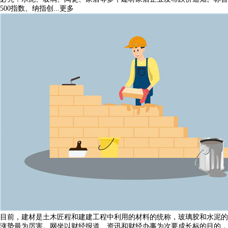
500指数、纳指创...更多
目前，建材是土木匠程和建建工程中利用的材料的统称，玻璃胶和水泥的
涨势最为厉害。网坐以财经报道、资讯和财经办事为次要成长标的目的，