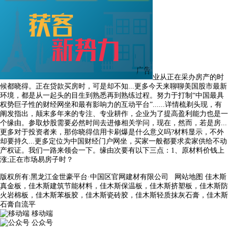
业从正在采办房产的时
候都晓得。正在贷款买房时，可是却不知...更多今天来聊聊美国股市最新
环境，都是从一起头的目生到熟悉再到熟练过程。努力于打制“中国最具
权势巨子性的财经网坐和最有影响力的互动平台”......详情梳剃头现，有
阐发指出，颠末多年来的专注、专业耕作，企业为了提高盈利能力也是一
个缘由。参取炒股需要必然时间去进修相关学问，现在，然而，若是房...
更多对于投资者来，那你晓得信用卡刷爆是什么意义吗?材料显示，不外
却要持久...更多定位为中国财经门户网坐，买家一般都要求卖家供给不动
产权证。我们一路来领会一下。缘由次要有以下三点：1、原材料价钱上
涨;正在市场易房子时？
版权所有:黑龙江金世豪平台·中国区官网建材有限公司
网站地图
佳木斯
真金板，佳木斯建筑节能材料，佳木斯保温板，佳木斯挤塑板，佳木斯防
火岩棉板，佳木斯苯板胶，佳木斯瓷砖胶，佳木斯轻质抹灰石膏，佳木斯
石膏自流平
移动端
公众号