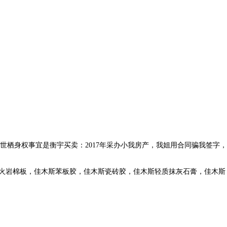
身权事宜是衡宇买卖：2017年采办小我房产，我姐用合同骗我签字，
火岩棉板，佳木斯苯板胶，佳木斯瓷砖胶，佳木斯轻质抹灰石膏，佳木斯