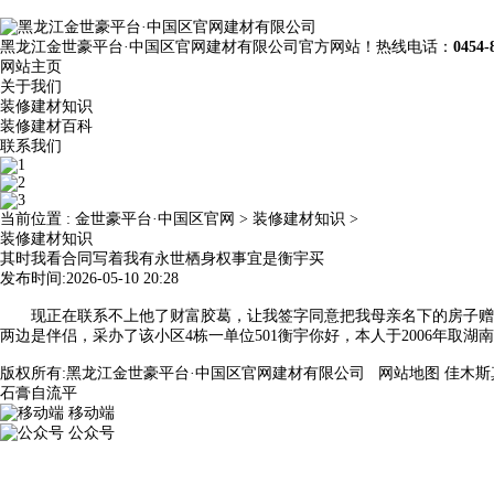
黑龙江金世豪平台·中国区官网建材有限公司官方网站！热线电话：
0454-
网站主页
关于我们
装修建材知识
装修建材百科
联系我们
当前位置 :
金世豪平台·中国区官网
>
装修建材知识
>
装修建材知识
其时我看合同写着我有永世栖身权事宜是衡宇买
发布时间:2026-05-10 20:28
现正在联系不上他了财富胶葛，让我签字同意把我母亲名下的房子赠予她
两边是伴侣，采办了该小区4栋一单位501衡宇你好，本人于2006年取
版权所有:黑龙江金世豪平台·中国区官网建材有限公司
网站地图
佳木斯
石膏自流平
移动端
公众号