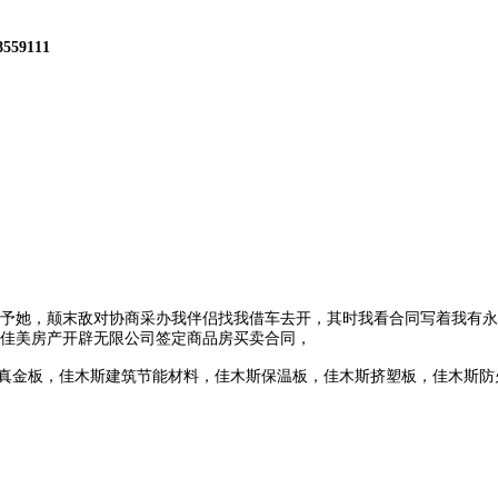
8559111
，颠末敌对协商采办我伴侣找我借车去开，其时我看合同写着我有永世栖
湖南佳美房产开辟无限公司签定商品房买卖合同，
真金板，佳木斯建筑节能材料，佳木斯保温板，佳木斯挤塑板，佳木斯防