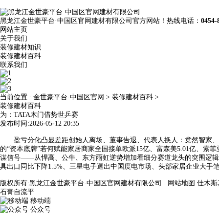
黑龙江金世豪平台·中国区官网建材有限公司官方网站！热线电话：
0454-
网站主页
关于我们
装修建材知识
装修建材百科
联系我们
当前位置 :
金世豪平台·中国区官网
>
装修建材百科
>
装修建材百科
为：TATA木门借势世乒赛
发布时间:2026-05-12 20:35
盈亏分化凸显差距创始人离场、董事告退、代表人换人：竟然智家、东易日
的“资本底牌”若何赋能家居商家全国接单欧派15亿、富森美5.01亿、索
谋信号——从悍高、公牛、东方雨虹逆势增加看细分赛道龙头的突围逻辑年
具出口同比下降1.5%、三星电子退出中国度电市场、头部家居企业大手
版权所有:黑龙江金世豪平台·中国区官网建材有限公司
网站地图
佳木斯
石膏自流平
移动端
公众号