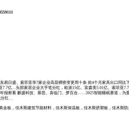
8559111
盛、索菲亚等7家企业高层稠密变更周十条 前4个月家具出口同比下降1
菲亚7.7亿…头部家居企业大手笔分红，欧派15亿、富森美5.01亿、索菲
报察看 麒盛科技、慕思、喜临门、梦百合……2025智能睡眠赛道，为爱
笔分红…
真金板，佳木斯建筑节能材料，佳木斯保温板，佳木斯挤塑板，佳木斯防