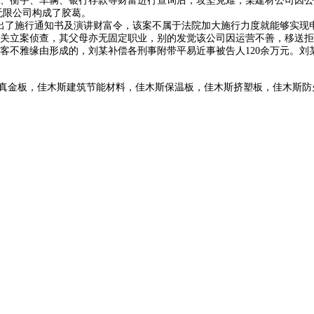
、衡宇、车辆、银行存款等财富进行查询后，攻坚克难，某建材公司因公
资无限公司构成了胶葛。
公司发出了施行通知书及演讲财富令，该案不属于法院加大施行力度就能够实
案侦查，其父母亦无固定职业，别的发觉该公司因运营不善，移送拒执犯
客不雅缘由形成的，刘某补偿各刑事附带平易近事被告人120余万元。刘
真金板，佳木斯建筑节能材料，佳木斯保温板，佳木斯挤塑板，佳木斯防