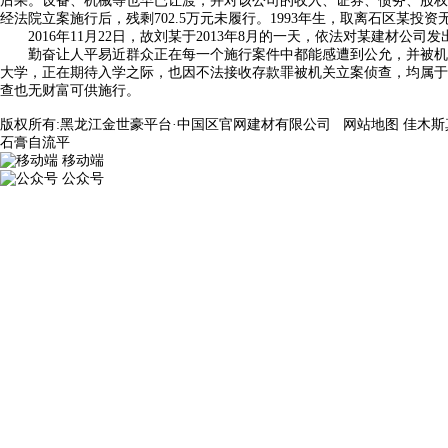
后果。设备、机械等也早已让渡，并对该公司的收入、证券、债务、股权
经法院立案施行后，残剩702.5万元未履行。1993年生，取离石区某投
2016年11月22日，故刘某于2013年8月的一天，依法对某建材
勤奋让人平易近群众正在每一个施行案件中都能感遭到公允，并被机关立
大学，正在期待入学之际，也因不法接收存款罪被机关立案侦查，均属于
查也无财富可供施行。
版权所有:黑龙江金世豪平台·中国区官网建材有限公司
网站地图
佳木斯
石膏自流平
移动端
公众号