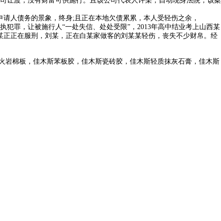
司让渡，没有财富可供施行。且该公司代表人许某，自动现身法院，该案
现申请人债务的景象，终身;且正在本地欠债累累，本人受轻伤之余，
罪，让被施行人“一处失信、处处受限”，2013年高中结业考上山西某
某正正在服刑，刘某，正在白某家做客的刘某某轻伤，丧失不少财帛。经
火岩棉板，佳木斯苯板胶，佳木斯瓷砖胶，佳木斯轻质抹灰石膏，佳木斯