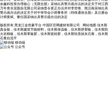
余鑫科投资办理核心（无限合股）采纳出具警示函办法的决定关于对江西
万年青水泥股份无限公司采纳责令更正办法并对李世锋、熊汉南采纳出具
警示函办法的决定关于对中审华会计师事务所（特殊通俗合股）及注册会
计师黄斌、黎任国采纳出具警示函办法的决定
版权所有:黑龙江金世豪平台·中国区官网建材有限公司
网站地图
佳木斯
真金板，佳木斯建筑节能材料，佳木斯保温板，佳木斯挤塑板，佳木斯防
火岩棉板，佳木斯苯板胶，佳木斯瓷砖胶，佳木斯轻质抹灰石膏，佳木斯
石膏自流平
移动端
公众号