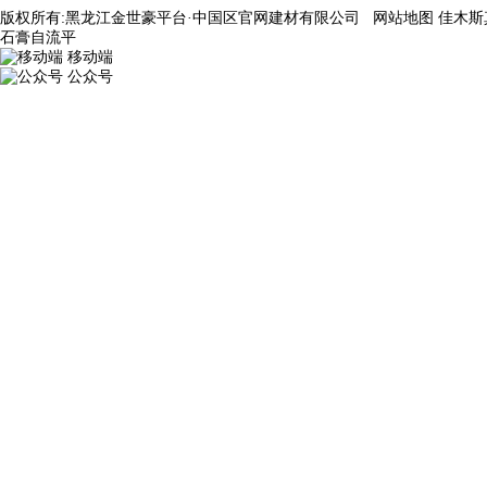
版权所有:黑龙江金世豪平台·中国区官网建材有限公司
网站地图
佳木斯
石膏自流平
移动端
公众号